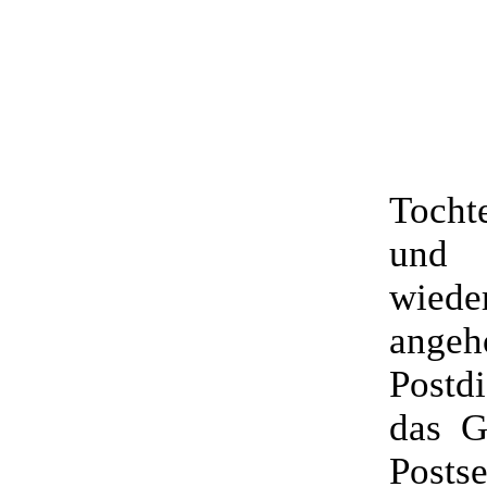
Tochte
und 
wied
angeh
Postd
das G
Posts