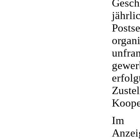
Gesch
jähr
Posts
organ
unfr
gewer
erfol
Zust
Koope
Im B
Anzei