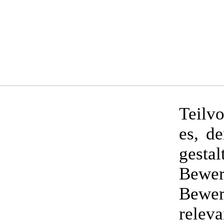
Teilv
es, de
gesta
Bewe
Bewe
relev