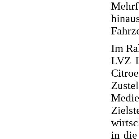
Mehrf
hina
Fahrz
Im Ra
LVZ L
Citr
Zus
Medi
Ziel
wirtsc
in di