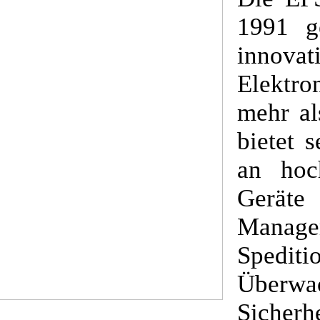
1991 ge
innova
Elektr
mehr al
bietet 
an hoc
Gerät
Manag
Spediti
Übe
Sicherh