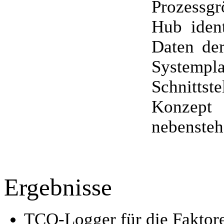
Prozessg
Hub ident
Daten de
Systemp
Schnittst
Konzept 
nebensteh
Ergebnisse
TCO-Logger für die Faktor