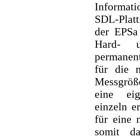
Informatio
SDL-Platt
der EPSa 
Hard- u
permanent
für die 
Messgröß
eine eig
einzeln e
für eine 
somit da